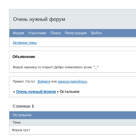
Очень нужный форум
Форум
Участники
Поиск
Регистрация
Войти
Активные темы
Объявление
Форум наконец-то открыт! Добро пожаловать всем. ^_^
Привет, Гость!
Войдите
или
зарегистрируйтесь
.
»
Очень нужный форум
»
Остальное
Страница:
1
Остальное
Тема
Форум пуст.